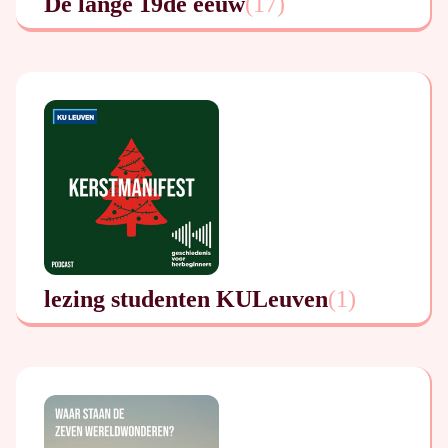
De lange 19de eeuw
(
17
)
lezing studenten KULeuven
(
1
)