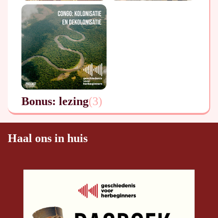
Bonus: lezing
(
3
)
Haal ons in huis