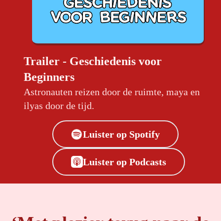
Trailer - Geschiedenis voor
Beginners
Astronauten reizen door de ruimte, maya en
ilyas door de tijd
.
Luister op Spotify
Luister op Podcasts