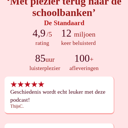
‘Met plezier terug naar de
schoolbanken’
De Standaard
4,9
12
/5
miljoen
rating
keer beluisterd
85
100
uur
+
luisterplezier
afleveringen
Geschiedenis wordt echt leuker met deze
podcast!
ThijsC.